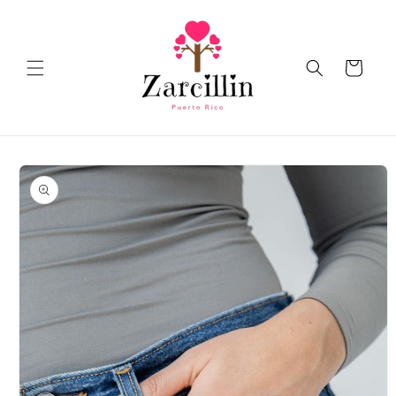
Skip to
content
Cart
Skip to
product
information