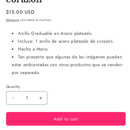
Regular
$15.00 USD
price
Shipping
calculated at checkout.
Anillo Graduable en Acero plateado
.
Incluye: 1 anillo de acero plateado de corazón.
Hecho a Mano.
Ten presente que algunas de las imágenes pueden
estar ambientadas con otros productos que se venden
por separado.
Quantity
Decrease
Increase
quantity
quantity
for
for
Add to cart
Anillo
Anillo
de
de